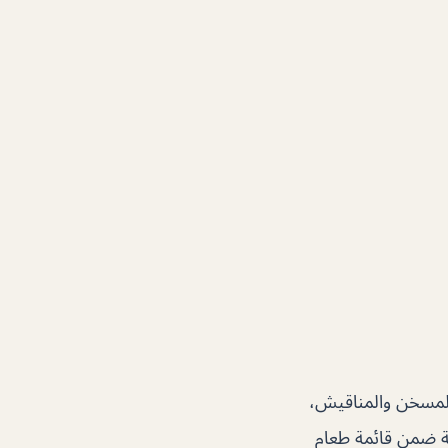
والمسخن والمناقيش،
منة ضمن قائمة طعام