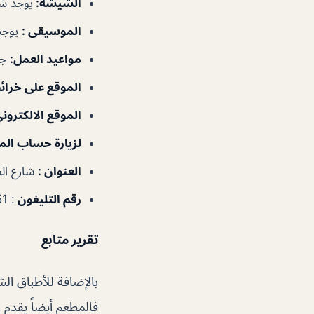
الشيشة
:
يوجد ش
الموسيقى
:
يوجد
مواعيد العمل
:
جم
الموقع على خرا
الموقع الالكترون
لزيارة حساب الم
العنوان :
شارع الش
رقم التليفون
: 043330451
تقرير متابع
بالإضافة للأطباق ال
فالمطعم أيضاً يقدم ا