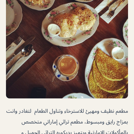
مطعم نظيف ومهيئ للاسترخاء وتناول الطعام لتغادر وانت
بمزاج رايق ومبسوط، مطعم تراثي إماراتي متخصص
بالمأكولات الإمارتية ويتميز بديكوره التراثي الجميل و