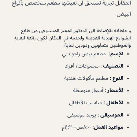
المقابل تجربة تستحق ان نعيشها مطعم متخصص بأنواع
البيض
و خلطاته بالإضافة الى الديكور المميز المستوحى من طابع
الشوارع الهندية القديمة ولخدمة في المكان تكون رائعة للغاية
والموظفين متعاونين ودودين لغاية.
الإسم
:
مطعم بيض راجو دبي
التصنيف
:
مجموعات/ أفراد
النوع
:
مطعم مأكولات هندية
الأسعار
:
أسعار متوسطة
الأطفال
:
مناسب للأطفال
الموسيقى
:
يوجد موسيقى
مواعيد العمل
:
٨:٠٠ص–١١:٣٠م