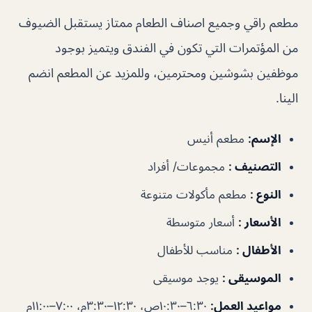
مطعم راقي وجميع اصناف الطعام ممتاز يستقبل الضيوف
من المؤتمرات التي تكون في الفندق ويتميز بوجود
موظفين بشوشين ومحترمين، وللمزيد عن المطعم انضم
الينا.
الإسم
:
مطعم أنيس
التصنيف
:
مجموعات/ أفراد
النوع
:
مطعم مأكولات متنوعة
الأسعار
:
أسعار متوسطة
الأطفال
:
مناسب للأطفال
الموسيقى
:
يوجد موسيقى
مواعيد العمل
:
٦:٣٠–١٠:٣٠ص، ١٢:٣٠–٣:٣٠م، ٧:٠٠–١١:٠٠م