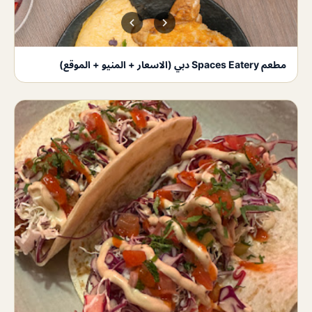
مطعم Spaces Eatery دبي (الاسعار + المنيو + الموقع)