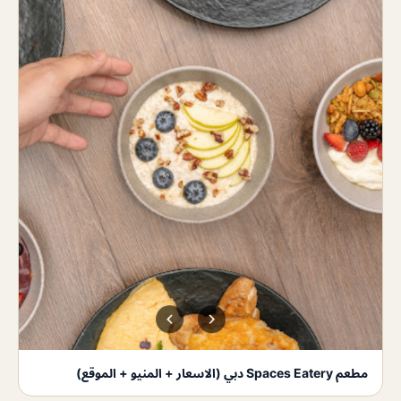
مطعم Spaces Eatery دبي (الاسعار + المنيو + الموقع)