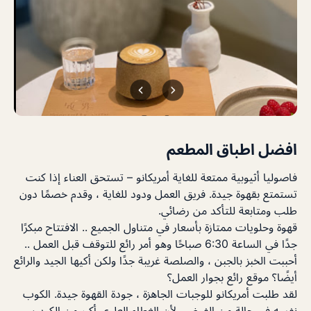
افضل اطباق المطعم
فاصوليا أثيوبية ممتعة للغاية أمريكانو – تستحق العناء إذا كنت
تستمتع بقهوة جيدة. فريق العمل ودود للغاية ، وقدم خصمًا دون
طلب ومتابعة للتأكد من رضائي.
قهوة وحلويات ممتازة بأسعار في متناول الجميع .. الافتتاح مبكرًا
جدًا في الساعة 6:30 صباحًا وهو أمر رائع للتوقف قبل العمل ..
أحببت الخبز بالجبن ، والصلصة غريبة جدًا ولكن أكيها الجيد والرائع
أيضًا؟ موقع رائع بجوار العمل؟
لقد طلبت أمريكانو للوجبات الجاهزة ، جودة القهوة جيدة. الكوب
نفسه في حالة من الفوضى لأن الغطاء العلوي أكبر من الكوب