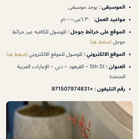
الموسيقى
:
يوجد موسيقى
مواعيد العمل
:
٦:٣٠ص–١٠:٠٠م
الموقع على خرائط جوجل
:
للوصول للكافيه عبر خرائط
جوجل
اضغط هنا
الموقع الالكتروني :
للوصول للموقع الالكتروني
اضغط هنا
العنوان :
5th St – القرهود‎ – دبي – الإمارات العربية
المتحدة
رقم التليفون :
+971507974831