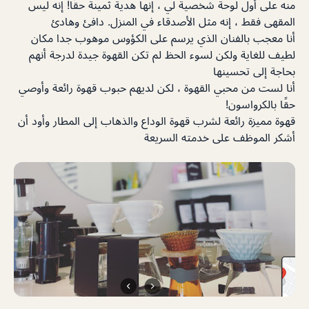
منه على أول لوحة شخصية لي ، إنها هدية ثمينة حقًا! إنه ليس
المقهى فقط ، إنه مثل الأصدقاء في المنزل. دافئ وهادئ
أنا معجب بالفنان الذي يرسم على الكؤوس موهوب جدا مكان
لطيف للغاية ولكن لسوء الحظ لم تكن القهوة جيدة لدرجة أنهم
بحاجة إلى تحسينها
أنا لست من محبي القهوة ، لكن لديهم حبوب قهوة رائعة وأوصي
حقًا بالكرواسون!
قهوة مميزة رائعة لشرب قهوة الوداع والذهاب إلى المطار وأود أن
أشكر الموظف على خدمته السريعة