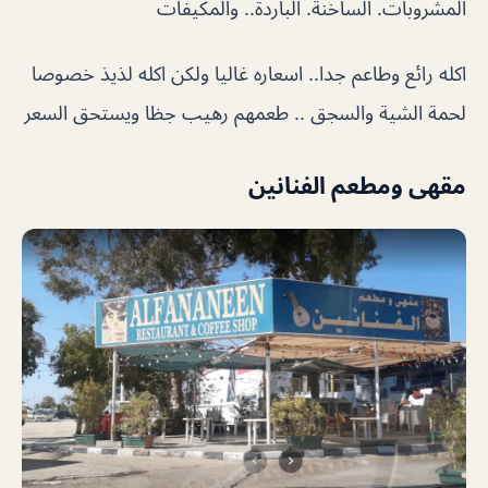
المشروبات. الساخنة. الباردة.. والمكيفات
اكله رائع وطاعم جدا.. اسعاره غاليا ولكن اكله لذيذ خصوصا
لحمة الشية والسجق .. طعمهم رهيب جظا ويستحق السعر
مقهى ومطعم الفنانين