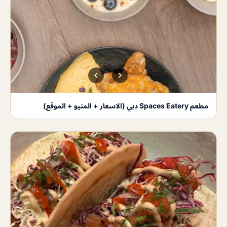
مطعم Spaces Eatery دبي (الاسعار + المنيو + الموقع)