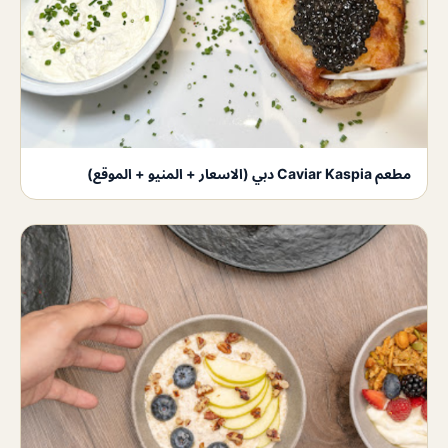
مطعم Caviar Kaspia دبي (الاسعار + المنيو + الموقع)