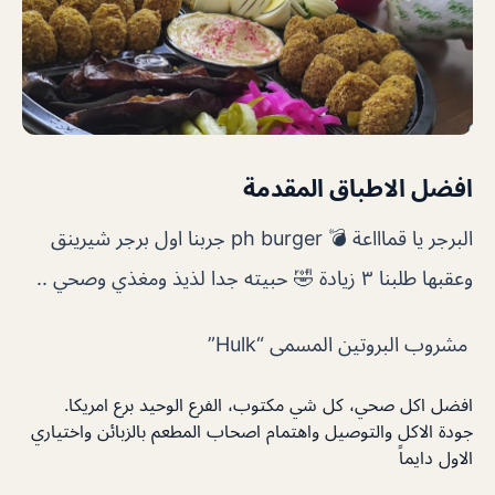
افضل الاطباق المقدمة
البرجر يا قماااعة 💣 ph burger جربنا اول برجر شيرينق
وعقبها طلبنا ٣ زيادة 🤣 حبيته جدا لذيذ ومغذي وصحي ..
مشروب البروتين المسمى “Hulk”
افضل اكل صحي، كل شي مكتوب، الفرع الوحيد برع امريكا.
جودة الاكل والتوصيل واهتمام اصحاب المطعم بالزبائن واختياري
الاول دايماً