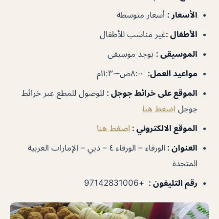
الأسعار
:
أسعار متوسطة
الأطفال
:
غير
مناسب للأطفال
الموسيقى
:
يوجد موسيقى
مواعيد العمل
:
٨:٠٠ص–١١:٣٠م
الموقع على خرائط جوجل
:
للوصول للمطع عبر خرائط
جوجل
اضغط هنا
الموقع الالكتروني :
اضغط هنا
العنوان :
الورقاء – الورقاء ٤ – دبي – الإمارات العربية
المتحدة
رقم التليفون :
+97142831006