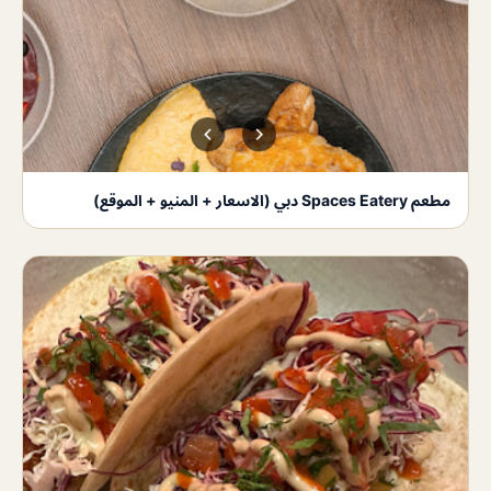
مطعم Spaces Eatery دبي (الاسعار + المنيو + الموقع)