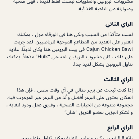
مشروبات البروتين والحلويات ليست فقط لذيذة ، فهي صحية
ومتوازنة من الناحية الغذائية.
الراي الثاني
لست متأكدًا من السبب ولكن هنا في الورقاء مول ، يمكنك
العثور على العديد من المطاعم الموجهة للرياضيين. لقد جربت
Cajun Chicken Bawl في بيت البروتين هذا وكان لذيذًا. علاوة
على ذلك ، كان مشروب البروتين المسمى “Hulk” مذهلاً. يمكنك
تناول البروتين بشكل لذيذ جدا.
الراي الثالث
إذا كنت تبحث عن برجر مثالي في أي وقت مضى ، فإن هذا
المكان يحتوي على البرغر أفضل وألذ من البرغر غير المرغوب فيه.
مجموعة متنوعة من الخيارات الصحية ، وفريق عمل ودود للغاية ،
والشكر الجزيل لعضو الفريق “شان”
الراي الرابع
رائع !!!!! ترحيب كبير وسلس للغاية يمكننا تناول طعام صحي