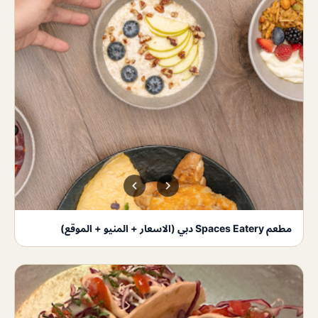
مطعم Spaces Eatery دبي (الاسعار + المنيو + الموقع)