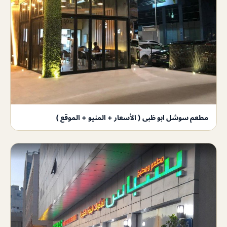
مطعم سوشل ابو ظبى ( الأسعار + المنيو + الموقع )