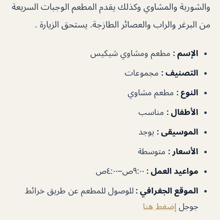
والشوربة والمشاوي وكذلك يقدم المطعم الوجبات السريعة
من البرغر والراب والعصائر الطازجة. يستحق الزيارة .
الإسم :
مطعم ومشاوي شيكيس
التصنيف :
مجموعات
النوع :
مطعم مشاوي
الأطفال :
مناسب
الموسيقى :
يوجد
الأسعار :
متوسطة
مواعيد العمل :
٩:٠٠ص–٤:٠٠ص
الموقع الجغرافي :
للوصول للمطعم عن طريق خرائط
جوجل
إضغط هنا