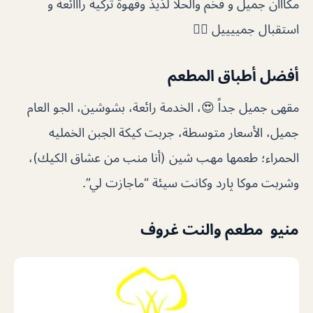
مكااان جميل و فخم والحلا لذيذ وقهوة تركية رااائعة و
استقبال جمييييل 👍🏻
أفضل أطباق المطعم
مقهى جميل جداً 😍، الخدمة رائعة، بشوشين، الجو العام
جميل، الأسعار متوسطة، جربت كيكة الجبن الخمليه
الحمراء؛ طعمها مهب شين (أنا منب من عشاق الكيك)،
وشربت موكا پارد وكانت سيئة “ماجازت لي”.
منيو مطعم والنت غروف