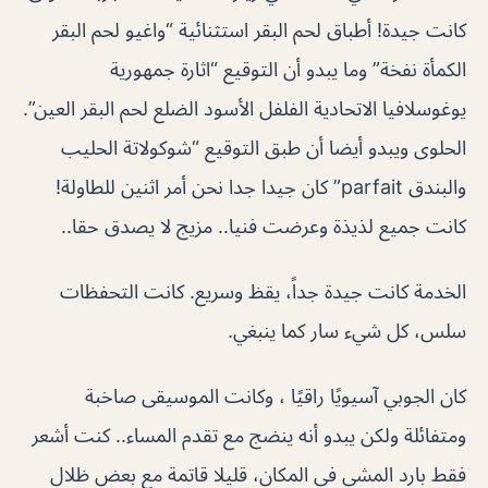
كانت جيدة! أطباق لحم البقر استثنائية “واغيو لحم البقر
الكمأة نفخة” وما يبدو أن التوقيع “اثارة جمهورية
يوغوسلافيا الاتحادية الفلفل الأسود الضلع لحم البقر العين”.
الحلوى ويبدو أيضا أن طبق التوقيع “شوكولاتة الحليب
والبندق parfait” كان جيدا جدا نحن أمر اثنين للطاولة!
كانت جميع لذيذة وعرضت فنيا.. مزيج لا يصدق حقا..
الخدمة كانت جيدة جداً، يقظ وسريع. كانت التحفظات
سلس، كل شيء سار كما ينبغي.
كان الجوبي آسيويًا راقيًا ، وكانت الموسيقى صاخبة
ومتفائلة ولكن يبدو أنه ينضج مع تقدم المساء.. كنت أشعر
فقط بارد المشي في المكان، قليلا قاتمة مع بعض ظلال