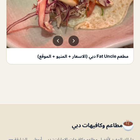
مطعم Fat Uncle دبي (الاسعار + المنيو + الموقع)
مطاعم وكافيهات دبي
دليلك المفيد لأفضل مطاعم وكافيهات الإمارات: دبي، أبوظبي، الشارقة —