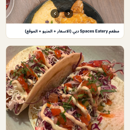
مطعم Spaces Eatery دبي (الاسعار + المنيو + الموقع)