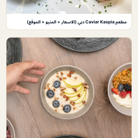
مطعم Caviar Kaspia دبي (الاسعار + المنيو + الموقع)