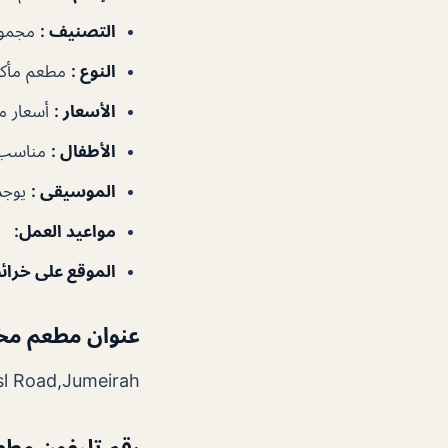
التصنيف
:
مجموع
النوع
:
مطعم مأكول
الأسعار
:
أسعار م
الأطفال
:
مناسب 
الموسيقى
:
يوجد
مواعيد العمل
:
نع
الموقع على خرا
عنوان مطعم مخبز
Al Wasl Road,Jumeirah – الإمارات ال
رقم تليفون مطعم