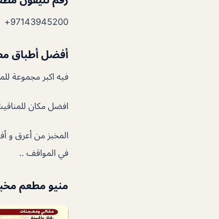
97143945200+
أفضل أطباق مطع
فيه اكبر مجموعة للم
افضل مكان للمناقيش 
المخبز من أعرق و أ
في المواقف ..
منيو مطعم مخبز 