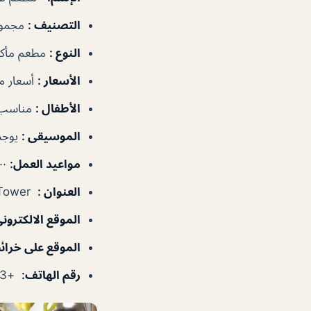
التصنيف
:
مجموع
النوع
:
مطعم مأكول
الأسعار
:
أسعار م
الأطفال
:
مناسب 
الموسيقى
:
يوجد
مواعيد العمل
:
٨:٠٠ص–٣:٠٠ص
العنوان
:
Ground Floor, Almas Tower – دبي – الإمارات العربية المتحدة
الموقع الالكترون
الموقع على خرا
رقم الهاتف
:
+97144577033