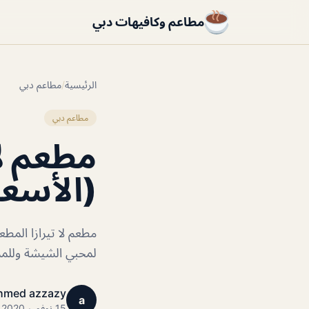
مطاعم وكافيهات دبي
الرئيسية
/
مطاعم دبي
مطاعم دبي
(الأسعا
مطعم لا تيرازا المط
لمحبي الشيشة وللمزي
hmed azzazy
a
15 نوفمبر 2020 · 1 دقائق قراءة