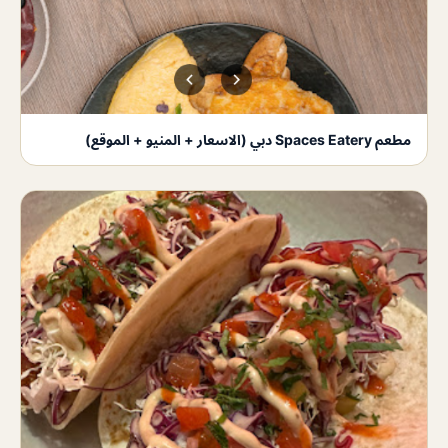
مطعم Spaces Eatery دبي (الاسعار + المنيو + الموقع)