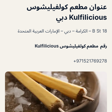
عنوان مطعم كولفيليشوس
Kulfilicious دبي
18 B St – الكرامة – دبي – الإمارات العربية المتحدة
رقم مطعم كولفيليشوس Kulfilicious
971521769278+