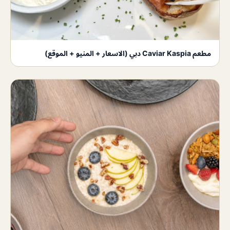
مطعم Caviar Kaspia دبي (الاسعار + المنيو + الموقع)