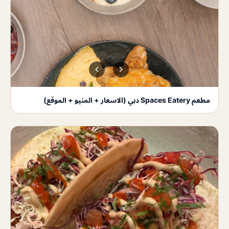
مطعم Spaces Eatery دبي (الاسعار + المنيو + الموقع)