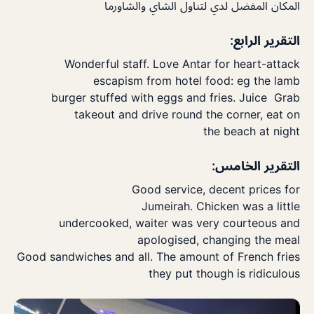
المكان المفضل لدي لتناول الشاي والشاورما
التقرير الرابع:
Wonderful
staff
. Love Antar for heart-attack
escapism from
hotel
food: eg the
lamb
burger
stuffed with
eggs
and
fries
.
Juice
Grab
takeout
and drive round the corner, eat on
the
beach
at night
التقرير الخامس:
Good service
, decent prices for
Jumeirah.
Chicken
was a little
undercooked,
waiter
was very courteous and
apologised, changing the meal
Good
sandwiches
and all. The amount of
French fries
they put though is ridiculous