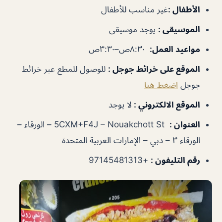
الأطفال
:
غير
مناسب للأطفال
الموسيقى
:
يوجد موسيقى
مواعيد العمل
:
٨:٣٠ص–٣:٣٠ص
الموقع على خرائط جوجل
:
للوصول للمطع عبر خرائط
جوجل
اضغط هنا
الموقع الالكتروني :
لا يوجد
العنوان :
5CXM+F4J – Nouakchott St – الورقاء –
الورقاء ٣ – دبي – الإمارات العربية المتحدة
رقم التليفون :
+97145481313