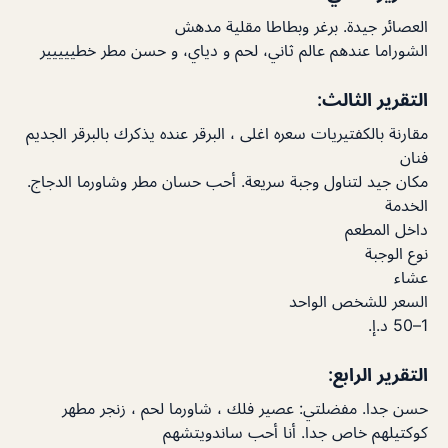
العصائر جيدة. برغر وبطاطا مقلية مدهش
الشوراما عندهم عالم ثاني، لحم و دياي، و حسن مطر خطييييير
التقرير الثالث:
مقارنة بالكفتيريات سعره اغلى ، البرقر عنده يذكرك بالبرقر الجديم
فنان
مكان جيد لتناول وجبة سريعة. أحب حسان مطر وشاورما الدجاج.
الخدمة
داخل المطعم
نوع الوجبة
عشاء
السعر للشخص الواحد
التقرير الرابع:
حسن جدا. مفضلتي: عصير فلك ، شاورما لحم ، زنجر مطهر
كوكتيلهم خاص جدا. أنا أحب ساندويتشهم