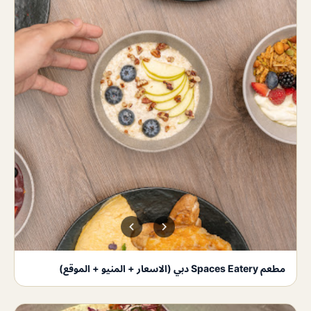
مطعم Spaces Eatery دبي (الاسعار + المنيو + الموقع)