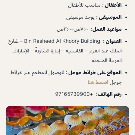
الأطفال
:
مناسب للأطفال
الموسيقى
:
يوجد موسيقى
مواعيد العمل
:
٧:٠٠ص–٣:٠٠ص
العنوان
:
Bin Rasheed Al Khoory Building – شارع
الملك عبد العزيز – القاسمية – إمارة الشارقةّ – الإمارات
العربية المتحدة
الموقع على خرائط جوجل
:
للوصول للمطعم عبر خرائط
جوجل
اضغط هنا
رقم الهاتف
:
+97165739900