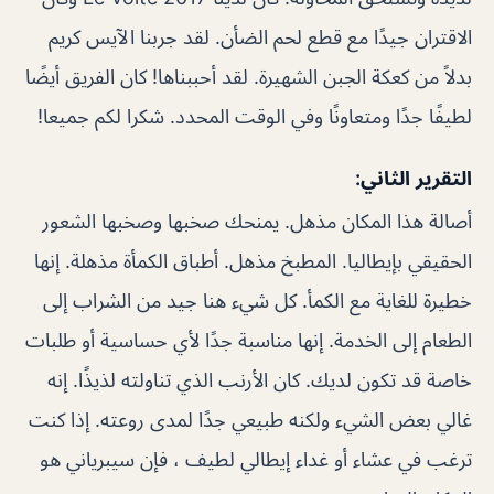
الاقتران جيدًا مع قطع لحم الضأن. لقد جربنا الآيس كريم
بدلاً من كعكة الجبن الشهيرة. لقد أحببناها! كان الفريق أيضًا
لطيفًا جدًا ومتعاونًا وفي الوقت المحدد. شكرا لكم جميعا!
التقرير الثاني:
أصالة هذا المكان مذهل. يمنحك صخبها وصخبها الشعور
الحقيقي بإيطاليا. المطبخ مذهل. أطباق الكمأة مذهلة. إنها
خطيرة للغاية مع الكمأ. كل شيء هنا جيد من الشراب إلى
الطعام إلى الخدمة. إنها مناسبة جدًا لأي حساسية أو طلبات
خاصة قد تكون لديك. كان الأرنب الذي تناولته لذيذًا. إنه
غالي بعض الشيء ولكنه طبيعي جدًا لمدى روعته. إذا كنت
ترغب في عشاء أو غداء إيطالي لطيف ، فإن سيبرياني هو