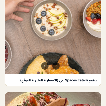
مطعم Spaces Eatery دبي (الاسعار + المنيو + الموقع)