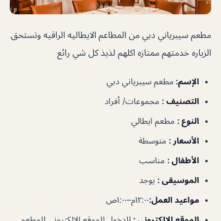
مطعم سيبرياني دبي
من المطاعم الايطاليه الراقيه وتستحق
الزياره خدمتهم ممتازه اكلهم لذيذ كل شي رائع
الإسم
:
مطعم سيبرياني دبي
التصنيف
:
مجموعات/ أفراد
النوع
:
مطعم ايطالي
الأسعار
:
متوسطة
الأطفال
:
مناسب
الموسيقى
:
يوجد
مواعيد
العمل
:
١٢:٠٠م–١:٠٠ص
الموقع
الالكتروني
:
للدخول للموقع الإلكتروني للمطعم