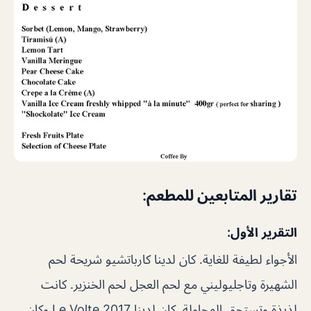
تقارير المتابعين للمطعم:
التقرير الأول:
الأجواء لطيفة للغاية. كان لدينا كارباتشيو شريحة لحم
الشهيرة وتاجليوليني مع لحم العجل لحم الخنزير. كانت
لذيذة وتستحق المحاولة. كان لدينا Le Volte 2017 وكان