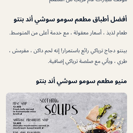
أفضل أطباق مطعم سومو سوشي أند بنتو
طعام لذيذ ، أسعار معقولة ، مع خدمة أعلى من المتوسط.
بينتو دجاج ترياكي رائع باستمرار! إنه لحم داكن ، مقرمش ،
طري ، ويأتي مع صلصة ترياكي إضافية.
منيو مطعم سومو سوشي أند بنتو