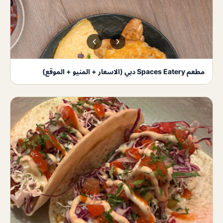
مطعم Spaces Eatery دبي (الاسعار + المنيو + الموقع)