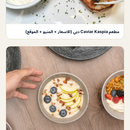
مطعم Caviar Kaspia دبي (الاسعار + المنيو + الموقع)