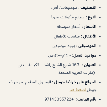
التصنيف
:
مجموعات/ أفراد
النوع
:
مطعم مأكولات بحرية
الأسعار
:
أسعار متوسطة
الأطفال
:
مناسب للأطفال
الموسيقى
:
يوجد موسيقى
مواعيد العمل
:
١٢:٠٠م–١٢:٠٠ص
العنوان
:
163 شارع الشيخ راشد – الكرامة – دبي –
الإمارات العربية المتحدة
الموقع على خرائط جوجل
:
للوصول للمطعم عبر خرائط
جوجل
اضغط هنا
رقم الهاتف
:
+97143355722