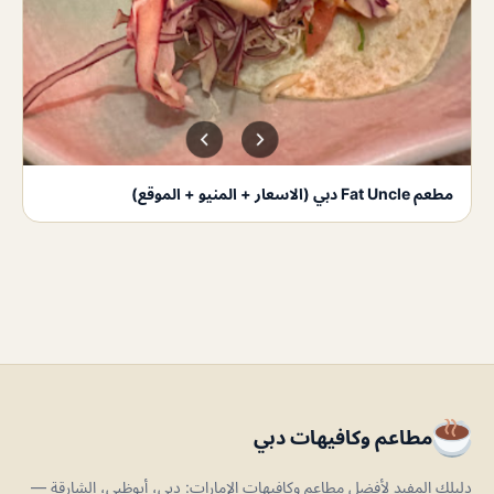
مطعم Fat Uncle دبي (الاسعار + المنيو + الموقع)
مطاعم وكافيهات دبي
دليلك المفيد لأفضل مطاعم وكافيهات الإمارات: دبي، أبوظبي، الشارقة —