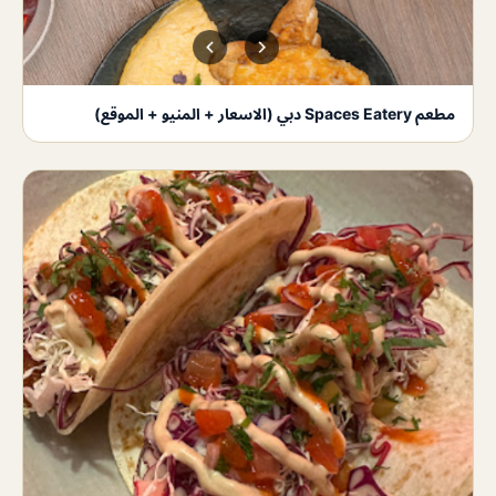
مطعم Spaces Eatery دبي (الاسعار + المنيو + الموقع)