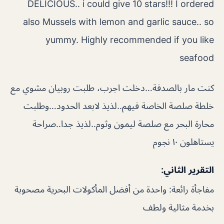
DELICIOUS.. i could give 10 stars!!! I ordered
also Mussels with lemon and garlic sauce.. so
yummy. Highly recommended if you like
seafood
كنت مار بالصدفة…دخلت اجرب، طلبت روبيان مشوي مع
خلطة صلصة الخاصة فيهم..لذيذ لابعد الحدود…وطلبت
محارة البحر مع صلصة ليمون وثوم..لذيذ جدا..صراحة
يستاهلون ١٠ نجوم
التقرير الثاني:
مفاجأة رائعة: واحدة من أفضل المأكولات البحرية مصحوبة
بخدمة مثالية ولطف