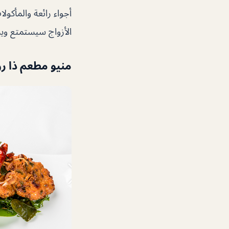
أجواء رائعة والمأكولا
الأزواج سيستمتع ويست
منيو مطعم ذا رو