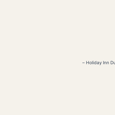
Holiday Inn Dubai,Sheikh Zayed Road, Near Mall of the Emirates, Al Barsha –