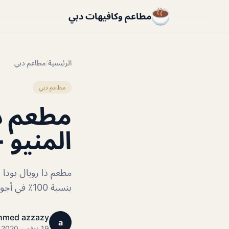
مطاعم وكافيهات دبي
الرئيسية
/
مطاعم دبي
مطاعم دبي
مطعم ذا
المنيو +
مطعم ذا رويال بودا 
بنسبة 100٪ في أجواء راقية وللمزيد تابعنا
hmed azzazy
a
19 نوفمبر 2020 · 1 دقائق قراءة