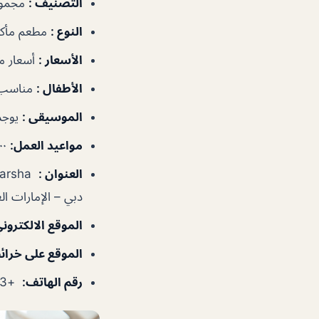
التصنيف
:
مجموع
النوع
:
مطعم مأكول
الأسعار
:
أسعار 
الأطفال
:
مناسب 
الموسيقى
:
يوجد
مواعيد العمل
:
٦:٠٠–١١:٣٠م
العنوان
:
دبي – الإمارات الع
الموقع الالكترون
الموقع على خرا
رقم الهاتف
:
+97143234333