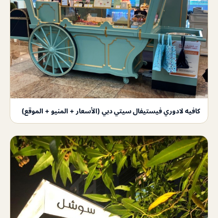
كافيه لادوري فيستيفال سيتي دبي (الأسعار + المنيو + الموقع)