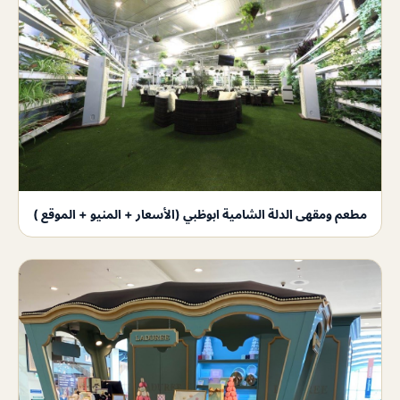
مطعم ومقهى الدلة الشامية ابوظبي (الأسعار + المنيو + الموقع )