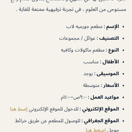
مستوحى من العلوم ، في تجربة ترفيهية ممتعة للغاية .
الإسم :
مطعم جورميه لاب
التصنيف :
عوائل / مجموعات
النوع :
مطعم ماكولات وكافيه
الأطفال :
مناسب
الموسيقى :
يوجد
الأسعار :
متوسطة
مواعيد العمل :
٩:٠٠ص–١١:٠٠م
الموقع الإلكتروني :
للدخول للموقع الإلكتروني
إضط هنا
الموقع الجغرافي :
للوصول للمطعم عن طريق خرائط
جوجل
إضغط هنا