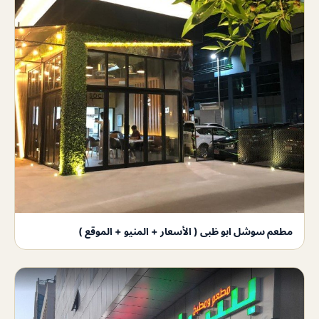
مطعم سوشل ابو ظبى ( الأسعار + المنيو + الموقع )