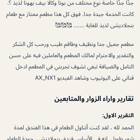
جدًا جدًا خاصة نوع مختلف من بوتا وكالا بيف بهونا لذيذ ؟.
كانت الخدمة جيدة جدا. فوق كل هذا مطعم ممتاز مع طعام
بنجلاديشى لذيذ للغاية ……. 🥰🥰🥰
مطعم جميل جدا ونظيف وطاقم طيب ورحب كل الشكر
والتقدير والاحترام لمالك المطعم والعاملين فيه على حسن
التامل والضيافة تبغي تشوف تجربتي في المطعم ادخل
قناتي على اليوتيوب وشاهد الفيديو AX_NX1
تقارير واراء الزوار والمتابعين
التقرير الاول:
الحمد لله ، لقد كنت أتناول الطعام في هذا الفندق لمدة
شهر طويل. إنه في الأساس فندق بنجلاديشي. جودة الطعام