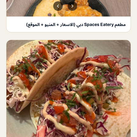
مطعم Spaces Eatery دبي (الاسعار + المنيو + الموقع)