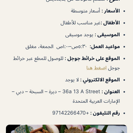
الأسعار
:
أسعار متوسطة
الأطفال
:
غير
مناسب للأطفال
الموسيقى
:
يوجد موسيقى
مواعيد العمل
:
٥:٣٠ص–١:٠٠ص الجمعة، مغلق
الموقع على خرائط جوجل
:
للوصول للمطع عبر خرائط
جوجل
اضغط هنا
الموقع الالكتروني :
لا يوجد
العنوان :
36a 13 A Street – ديرة – السبخة – دبي –
الإمارات العربية المتحدة
رقم التليفون :
+97142266470