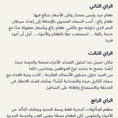
الراي الثاني
طعام جيد وليس بممتاز ولكن الأسعار مبالغ فيها
طعام رائع ، أحب السمك المشوي بالإضافة إلى إعداد سرطان
البحر الذي تناولته مع عائلتي. طعام رائع وبأسعار معقولة جدًا مع
خدمة رائعة … استمتعت حقًا بالطعام والأجواء … آمل أن أعود
قريبا
الراي الثالث
مكان جميل جدا لتناول العشاء. الأجزاء ضخمة والجودة جيدة
أيضًا. ينصح به بشده. نوع الموظفين ومتاحين دائما
من الجيد تناول مشاوي الأسماك الطازجة ، كانت وجبة الغداء مع
سمك الكاري جيدة واقتصادية أيضًا؟ يمكنك قضاء الانتظار في
الحديقة والاستمتاع بإطلالة على الشاطئ
الراي الرابع
مطعم للمأكولات البحرية فقط وسط المنتزه ويمكنك التأكد من
الأجواء والجلوس. كان الطعام ممتعًا بنفس القدر والخدمة الجديرة