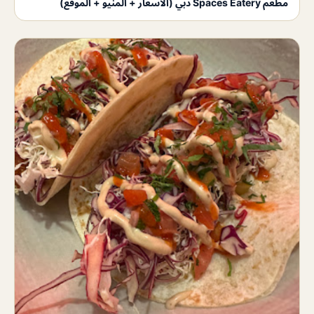
مطعم Spaces Eatery دبي (الاسعار + المنيو + الموقع)