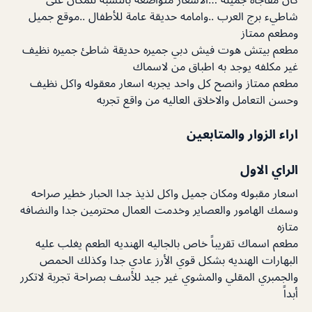
شاطيء برج العرب ..وامامه حديقة عامة للأطفال ..موقع جميل
ومطعم ممتاز
مطعم بيتش هوت فيش دبي جميره حديقة شاطئ جميره نظيف
غير مكلفه يوجد به اطباق من لاسماك
مطعم ممتاز وانصح كل واحد يجربه اسعار معقوله واكل نظيف
وحسن التعامل والاخلاق العاليه من واقع تجربه
اراء الزوار والمتابعين
الراي الاول
اسعار مقبوله ومكان جميل واكل لذيذ جدا الحبار خطير صراحه
وسمك الهامور والعصاير وخدمت العمال محترمين جدا والنضافه
متازه
مطعم اسماك تقريباً خاص بالجاليه الهنديه الطعم يغلب عليه
البهارات الهنديه بشكل قوي الأرز عادي جدا وكذلك الحمص
والجمبري المقلي والمشوي غير جيد للأسف بصراحة تجربة لاتكرر
أبداً