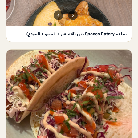
مطعم Spaces Eatery دبي (الاسعار + المنيو + الموقع)