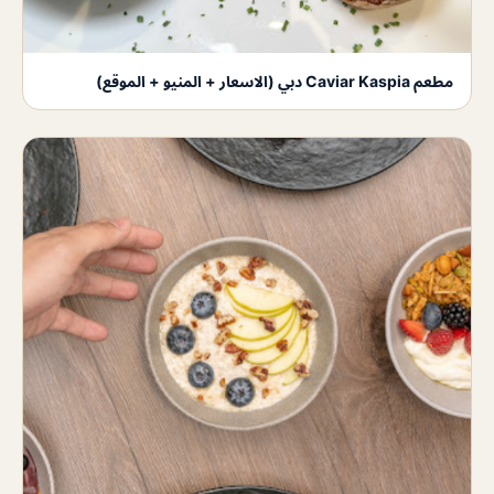
مطعم Caviar Kaspia دبي (الاسعار + المنيو + الموقع)