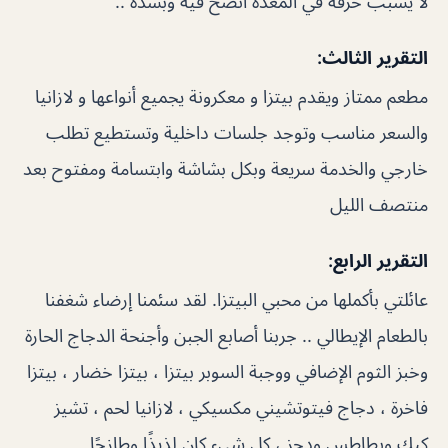
لا يسبب حرقه في المعدة انصح فيه وبشدة ..
التقرير الثالث:
مطعم ممتاز ويقدم بيتزا و معكرونة يجميع أنواعها و لازانيا
والسعر مناسب وتوجد جلسات داخلية وتستطيع تطلب
خارجي والخدمة سريعة وبكل بشاشة وابتسامة ومفتوح بعد
منتصف الليل
التقرير الرابع:
عائلتي بأكملها من محبي البيتزا. لقد سئمنا إرضاء شغفنا
بالطعام الإيطالي .. جربنا أصابع الجبن وأجنحة الدجاج الحارة
وخبز الثوم الإضافي ووجبة السوبر بيتزا ، بيتزا خضار ، بيتزا
فاخرة ، دجاج فيتوتشيني مكسيكي ، لازانيا لحم ، تشيز
كيك وبطاطس ودجز ، كل شيء كان لذيذًا وطازجًا