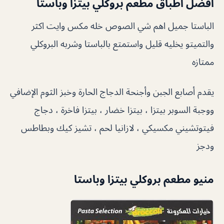
أفضل أطباق مطعم بروكلي بيتزا وباستا
الباستا جميل اهم شي الصوص خله مكس وايت اكثر
والتميتو يخليه قليل واستمتع بالباستا وشربه البروكلي
ممتازه
يقدم أصابع الجبن وأجنحة الدجاج الحارة وخبز الثوم الإضافي
ووجبة السوبر بيتزا ، بيتزا خضار ، بيتزا فاخرة ، دجاج
فيتوتشيني مكسيكي ، لازانيا لحم ، تشيز كيك وبطاطس
ودجز
منيو مطعم بروكلي بيتزا وباستا