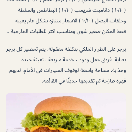
( ١٠/١٠ ) داناميت شريمب ( ١٠/١٠ ) البطاطس والسلطة
وحلقات البصل ( ١٠/١٠ ) الاسعار منتازة بشكل عام يعيبه
فقط المكان صغير شوي ومناسب اكثر للطلبات الخارجية ..
برجر على الطراز الملكي بتكلفة معقولة. يتم تحضير كل برجر
بعناية. فريق عمل ودود ، خدمة سريعة ، تعبئة جيدة
وجذابة. مساحة واسعة لوقوف السيارات في الأمام. لديهم
قهوة طازجة تم تقديمها حديثًا في القائمة.