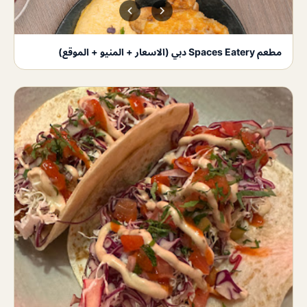
مطعم Spaces Eatery دبي (الاسعار + المنيو + الموقع)