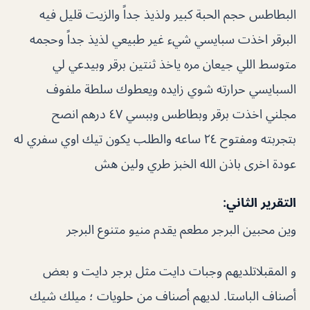
البطاطس حجم الحبة كبير ولذيذ جداً والزيت قليل فيه
البرقر اخذت سبايسي شيء غير طبيعي لذيذ جداً وحجمه
متوسط اللي جيعان مره ياخذ ثنتين برقر وبيدعي لي
السبايسي حرارته شوي زايده ويعطوك سلطة ملفوف
مجلني اخذت برقر وبطاطس وببسي ٤٧ درهم انصح
بتجربته ومفتوح ٢٤ ساعه والطلب يكون تيك اوي سفري له
عودة اخرى باذن الله الخبز طري ولين هش
التقرير الثاني:
وين محبين البرجر
مطعم يقدم منيو متنوع البرجر
و المقبلاتلديهم وجبات دايت مثل برجر دايت و بعض
أصناف الباستا. لديهم أصناف من حلويات ؛ ميلك شيك