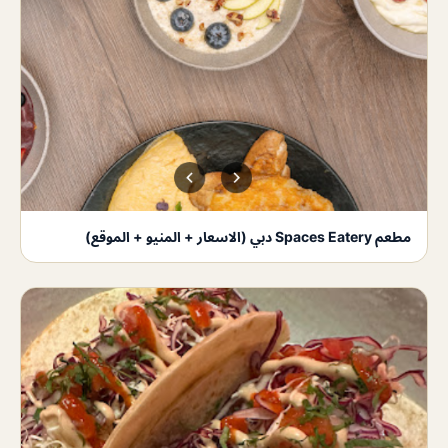
مطعم Spaces Eatery دبي (الاسعار + المنيو + الموقع)