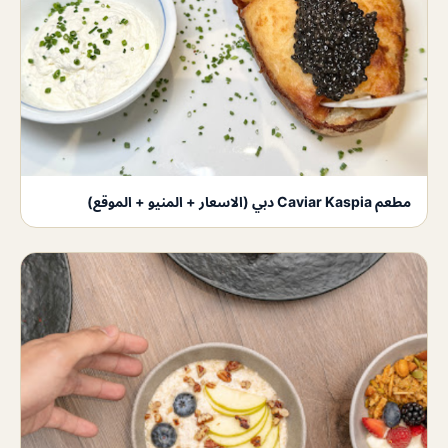
مطعم Caviar Kaspia دبي (الاسعار + المنيو + الموقع)